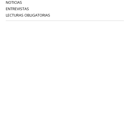
NOTICIAS
ENTREVISTAS
LECTURAS OBLIGATORIAS
SERVICIOS
COLABORADORES
Tel: 52 08 18 75
info@portavoz.tv
Términos y Condiciones
Política de Privacidad
CONTÁCTANOS