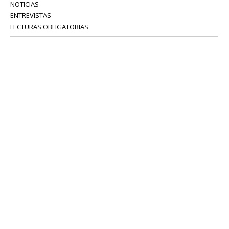
NOTICIAS
ENTREVISTAS
LECTURAS OBLIGATORIAS
SERVICIOS
COLABORADORES
Tel: 52 08 18 75
info@portavoz.tv
Términos y Condiciones
Política de Privacidad
CONTÁCTANOS