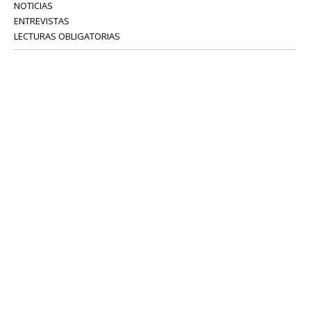
NOTICIAS
ENTREVISTAS
LECTURAS OBLIGATORIAS
SERVICIOS
COLABORADORES
Tel: 52 08 18 75
info@portavoz.tv
Términos y Condiciones
Política de Privacidad
CONTÁCTANOS