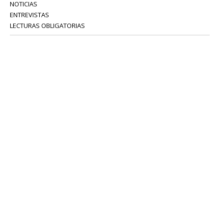
NOTICIAS
ENTREVISTAS
LECTURAS OBLIGATORIAS
SERVICIOS
COLABORADORES
Tel: 52 08 18 75
info@portavoz.tv
Términos y Condiciones
Política de Privacidad
CONTÁCTANOS