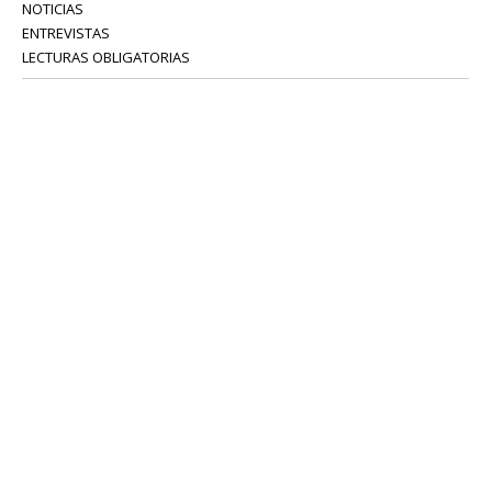
NOTICIAS
ENTREVISTAS
LECTURAS OBLIGATORIAS
SERVICIOS
COLABORADORES
Tel: 52 08 18 75
info@portavoz.tv
Términos y Condiciones
Política de Privacidad
CONTÁCTANOS