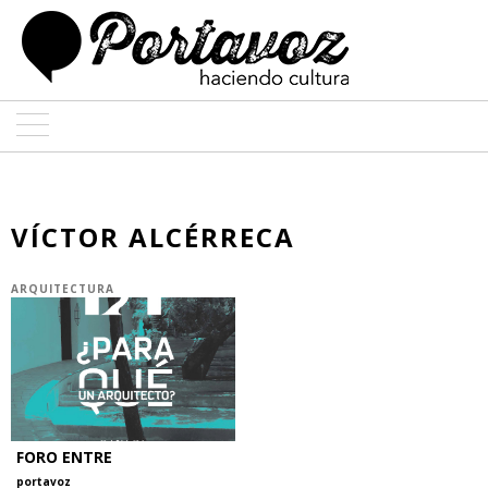
ARTE
ARQUITECTURA
VÍCTOR ALCÉRRECA
DISEÑO
ARQUITECTURA
ENTREVISTAS
COLABORADORES
FORO ENTRE
portavoz