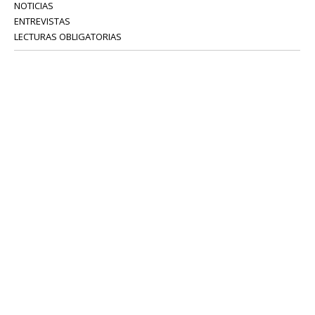
NOTICIAS
ENTREVISTAS
LECTURAS OBLIGATORIAS
SERVICIOS
COLABORADORES
Tel: 52 08 18 75
info@portavoz.tv
Términos y Condiciones
Política de Privacidad
CONTÁCTANOS