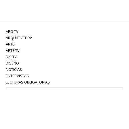
ARQ TV
ARQUITECTURA
ARTE
ARTE TV
DIS TV
DISEÑO
NOTICIAS
ENTREVISTAS
LECTURAS OBLIGATORIAS
SERVICIOS
COLABORADORES
Tel: 52 08 18 75
info@portavoz.tv