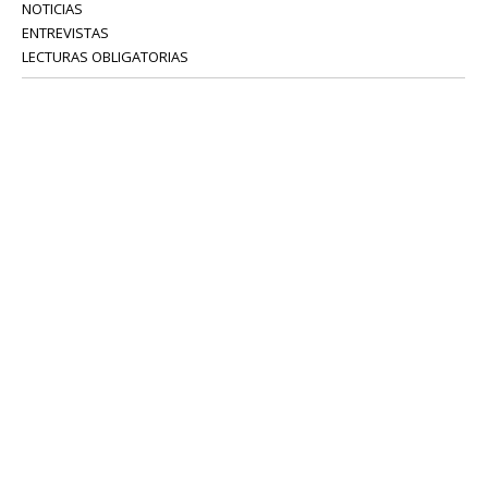
NOTICIAS
ENTREVISTAS
LECTURAS OBLIGATORIAS
SERVICIOS
COLABORADORES
Tel: 52 08 18 75
info@portavoz.tv
Términos y Condiciones
Política de Privacidad
CONTÁCTANOS