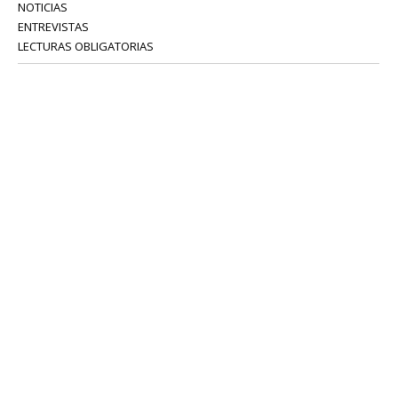
NOTICIAS
ENTREVISTAS
LECTURAS OBLIGATORIAS
SERVICIOS
COLABORADORES
Tel: 52 08 18 75
info@portavoz.tv
Términos y Condiciones
Política de Privacidad
CONTÁCTANOS