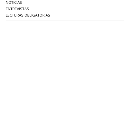
NOTICIAS
ENTREVISTAS
LECTURAS OBLIGATORIAS
SERVICIOS
COLABORADORES
Tel: 52 08 18 75
info@portavoz.tv
Términos y Condiciones
Política de Privacidad
CONTÁCTANOS