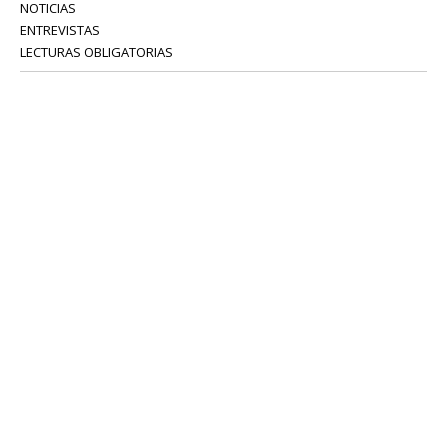
NOTICIAS
ENTREVISTAS
LECTURAS OBLIGATORIAS
SERVICIOS
COLABORADORES
Tel: 52 08 18 75
info@portavoz.tv
Términos y Condiciones
Política de Privacidad
CONTÁCTANOS