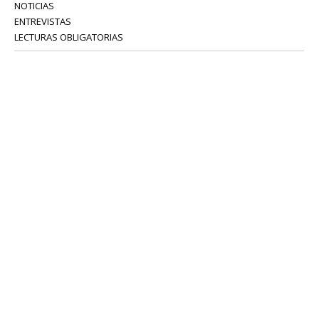
NOTICIAS
ENTREVISTAS
LECTURAS OBLIGATORIAS
SERVICIOS
COLABORADORES
Tel: 52 08 18 75
info@portavoz.tv
Términos y Condiciones
Política de Privacidad
CONTÁCTANOS