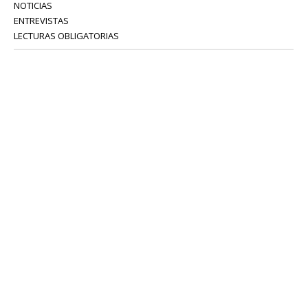
NOTICIAS
ENTREVISTAS
LECTURAS OBLIGATORIAS
SERVICIOS
COLABORADORES
Tel: 52 08 18 75
info@portavoz.tv
Términos y Condiciones
Política de Privacidad
CONTÁCTANOS