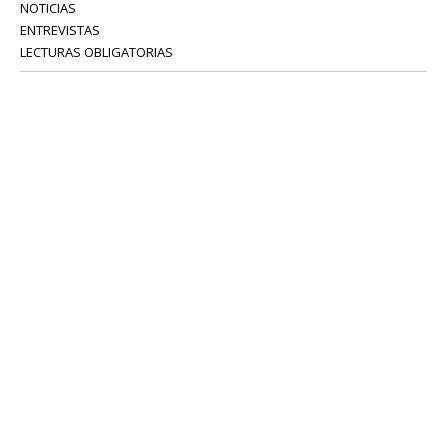
NOTICIAS
ENTREVISTAS
LECTURAS OBLIGATORIAS
SERVICIOS
COLABORADORES
Tel: 52 08 18 75
info@portavoz.tv
Términos y Condiciones
Política de Privacidad
CONTÁCTANOS