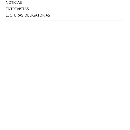
NOTICIAS
ENTREVISTAS
LECTURAS OBLIGATORIAS
SERVICIOS
COLABORADORES
Tel: 52 08 18 75
info@portavoz.tv
Términos y Condiciones
Política de Privacidad
CONTÁCTANOS