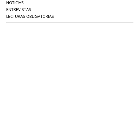
NOTICIAS
ENTREVISTAS
LECTURAS OBLIGATORIAS
SERVICIOS
COLABORADORES
Tel: 52 08 18 75
info@portavoz.tv
Términos y Condiciones
Política de Privacidad
CONTÁCTANOS