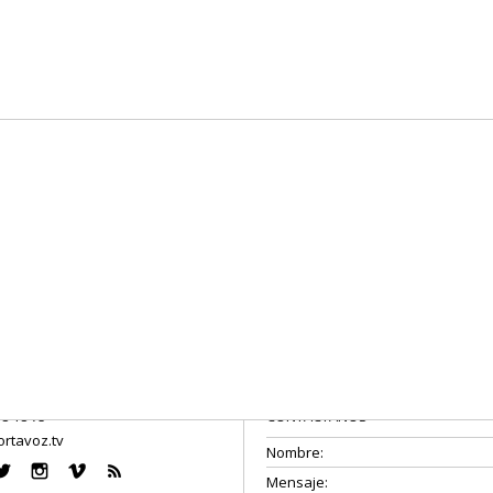
08 18 75
CONTÁCTANOS
rtavoz.tv