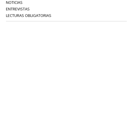
NOTICIAS
ENTREVISTAS
LECTURAS OBLIGATORIAS
SERVICIOS
COLABORADORES
Tel: 52 08 18 75
info@portavoz.tv
Términos y Condiciones
Política de Privacidad
CONTÁCTANOS