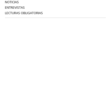
NOTICIAS
ENTREVISTAS
LECTURAS OBLIGATORIAS
SERVICIOS
COLABORADORES
Tel: 52 08 18 75
info@portavoz.tv
Términos y Condiciones
Política de Privacidad
CONTÁCTANOS