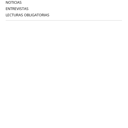
NOTICIAS
ENTREVISTAS
LECTURAS OBLIGATORIAS
SERVICIOS
COLABORADORES
Tel: 52 08 18 75
info@portavoz.tv
Términos y Condiciones
Política de Privacidad
CONTÁCTANOS