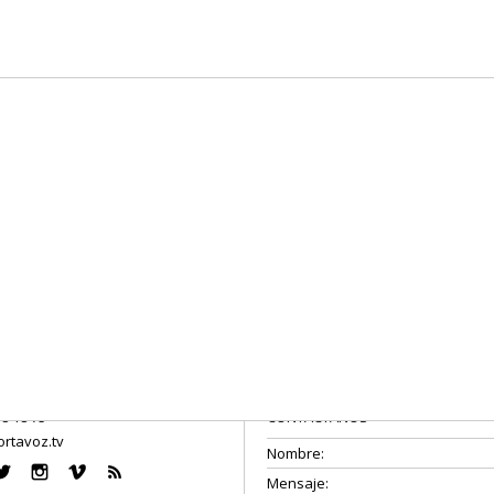
08 18 75
CONTÁCTANOS
rtavoz.tv