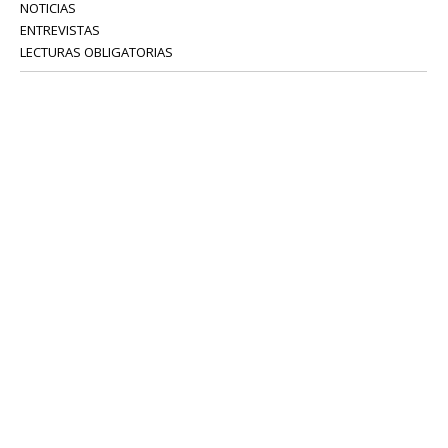
NOTICIAS
ENTREVISTAS
LECTURAS OBLIGATORIAS
SERVICIOS
COLABORADORES
Tel: 52 08 18 75
info@portavoz.tv
Términos y Condiciones
Política de Privacidad
CONTÁCTANOS