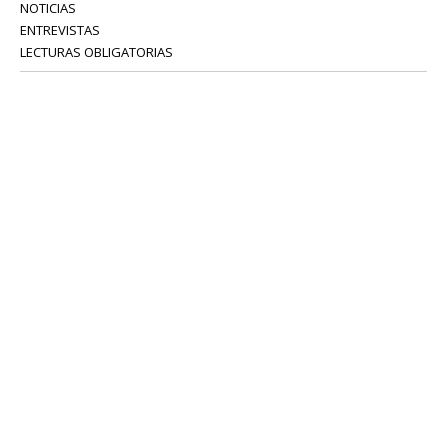
NOTICIAS
ENTREVISTAS
LECTURAS OBLIGATORIAS
SERVICIOS
COLABORADORES
Tel: 52 08 18 75
info@portavoz.tv
Términos y Condiciones
Política de Privacidad
CONTÁCTANOS