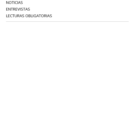
NOTICIAS
ENTREVISTAS
LECTURAS OBLIGATORIAS
SERVICIOS
COLABORADORES
Tel: 52 08 18 75
info@portavoz.tv
Términos y Condiciones
Política de Privacidad
CONTÁCTANOS