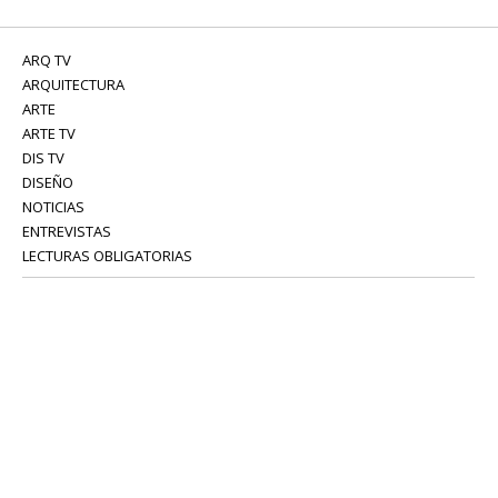
ARQ TV
ARQUITECTURA
ARTE
ARTE TV
DIS TV
DISEÑO
NOTICIAS
ENTREVISTAS
LECTURAS OBLIGATORIAS
SERVICIOS
COLABORADORES
Tel: 52 08 18 75
info@portavoz.tv