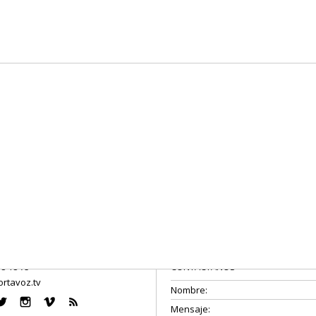
08 18 75
CONTÁCTANOS
rtavoz.tv