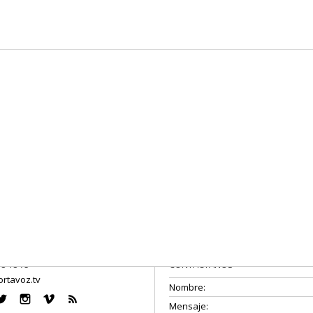
08 18 75
CONTÁCTANOS
rtavoz.tv