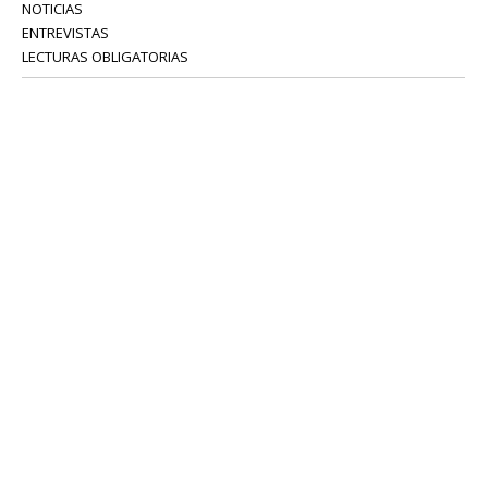
NOTICIAS
ENTREVISTAS
LECTURAS OBLIGATORIAS
SERVICIOS
COLABORADORES
Tel: 52 08 18 75
info@portavoz.tv
Términos y Condiciones
Política de Privacidad
CONTÁCTANOS