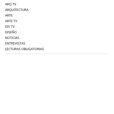
ARQ TV
ARQUITECTURA
ARTE
ARTE TV
DIS TV
DISEÑO
NOTICIAS
ENTREVISTAS
LECTURAS OBLIGATORIAS
SERVICIOS
COLABORADORES
Tel: 52 08 18 75
info@portavoz.tv
Términos y Condiciones
Política de Privacidad