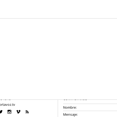
08 18 75
CONTÁCTANOS
rtavoz.tv