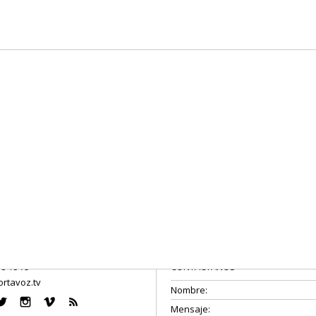
08 18 75
CONTÁCTANOS
rtavoz.tv