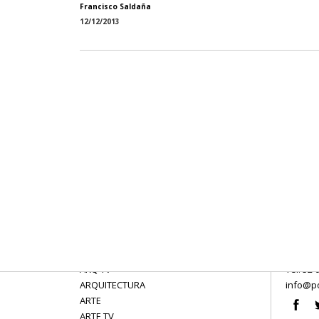
Francisco Saldaña
12/12/2013
ARQ TV
Tel: 52 
ARQUITECTURA
info@po
ARTE
ARTE TV