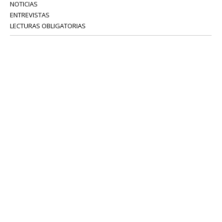
NOTICIAS
ENTREVISTAS
LECTURAS OBLIGATORIAS
SERVICIOS
COLABORADORES
Tel: 52 08 18 75
info@portavoz.tv
Términos y Condiciones
Política de Privacidad
CONTÁCTANOS