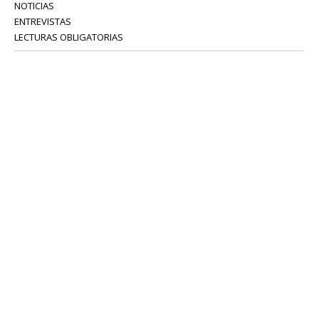
NOTICIAS
ENTREVISTAS
LECTURAS OBLIGATORIAS
SERVICIOS
COLABORADORES
Tel: 52 08 18 75
info@portavoz.tv
Términos y Condiciones
Política de Privacidad
CONTÁCTANOS