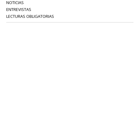
NOTICIAS
ENTREVISTAS
LECTURAS OBLIGATORIAS
SERVICIOS
COLABORADORES
Tel: 52 08 18 75
info@portavoz.tv
Términos y Condiciones
Política de Privacidad
CONTÁCTANOS