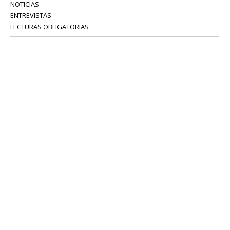
NOTICIAS
ENTREVISTAS
LECTURAS OBLIGATORIAS
SERVICIOS
COLABORADORES
Tel: 52 08 18 75
info@portavoz.tv
Términos y Condiciones
Política de Privacidad
CONTÁCTANOS