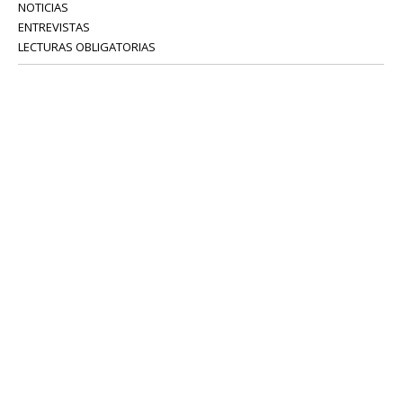
NOTICIAS
ENTREVISTAS
LECTURAS OBLIGATORIAS
SERVICIOS
COLABORADORES
Tel: 52 08 18 75
info@portavoz.tv
Términos y Condiciones
Política de Privacidad
CONTÁCTANOS