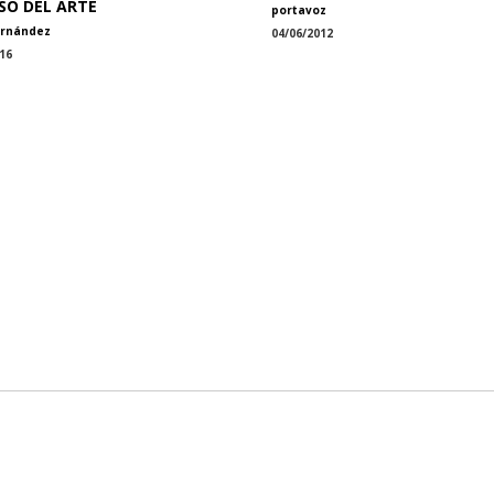
SO DEL ARTE
portavoz
ernández
04/06/2012
16
08 18 75
CONTÁCTANOS