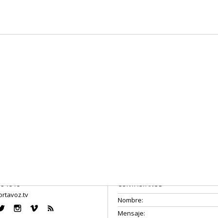
08 18 75
CONTÁCTANOS
rtavoz.tv