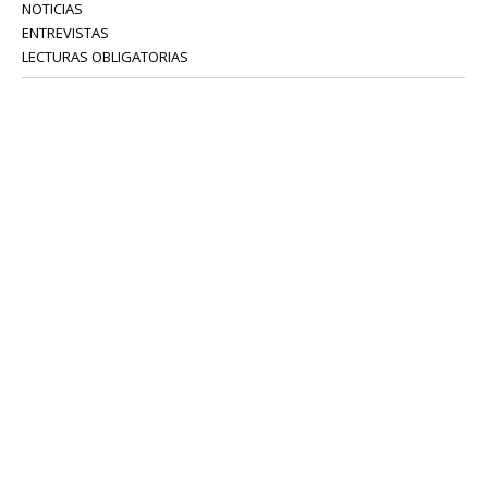
NOTICIAS
ENTREVISTAS
LECTURAS OBLIGATORIAS
SERVICIOS
COLABORADORES
Tel: 52 08 18 75
info@portavoz.tv
Términos y Condiciones
Política de Privacidad
CONTÁCTANOS