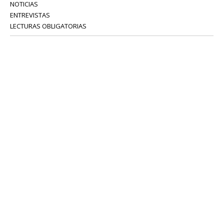
NOTICIAS
ENTREVISTAS
LECTURAS OBLIGATORIAS
SERVICIOS
COLABORADORES
Tel: 52 08 18 75
info@portavoz.tv
Términos y Condiciones
Política de Privacidad
CONTÁCTANOS