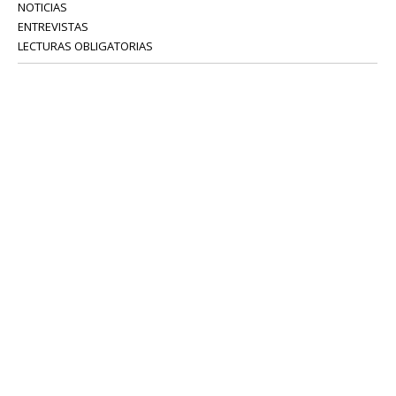
NOTICIAS
ENTREVISTAS
LECTURAS OBLIGATORIAS
SERVICIOS
COLABORADORES
Tel: 52 08 18 75
info@portavoz.tv
Términos y Condiciones
Política de Privacidad
CONTÁCTANOS