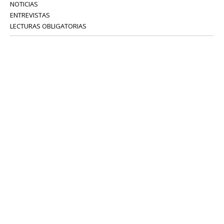
NOTICIAS
ENTREVISTAS
LECTURAS OBLIGATORIAS
SERVICIOS
COLABORADORES
Tel: 52 08 18 75
info@portavoz.tv
Términos y Condiciones
Política de Privacidad
CONTÁCTANOS