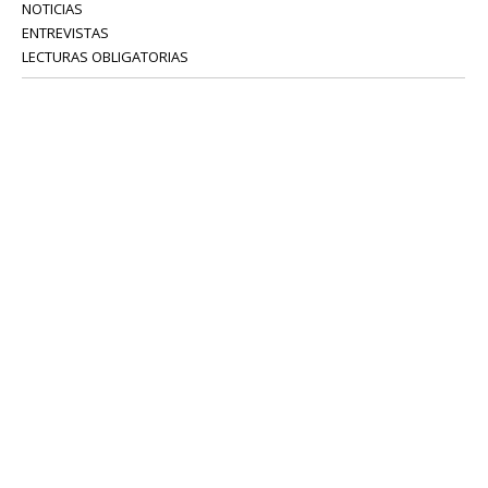
NOTICIAS
ENTREVISTAS
LECTURAS OBLIGATORIAS
SERVICIOS
COLABORADORES
Tel: 52 08 18 75
info@portavoz.tv
Términos y Condiciones
Política de Privacidad
CONTÁCTANOS