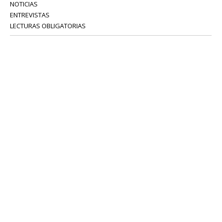
NOTICIAS
ENTREVISTAS
LECTURAS OBLIGATORIAS
SERVICIOS
COLABORADORES
Tel: 52 08 18 75
info@portavoz.tv
Términos y Condiciones
Política de Privacidad
CONTÁCTANOS