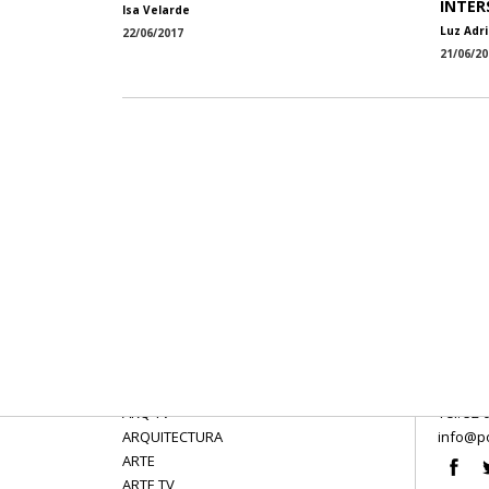
INTER
Isa Velarde
Luz Adr
22/06/2017
21/06/20
ARQ TV
Tel: 52 
ARQUITECTURA
info@po
ARTE
ARTE TV