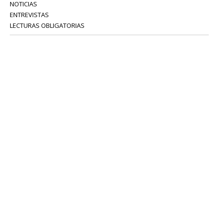
NOTICIAS
ENTREVISTAS
LECTURAS OBLIGATORIAS
SERVICIOS
COLABORADORES
Tel: 52 08 18 75
info@portavoz.tv
Términos y Condiciones
Política de Privacidad
CONTÁCTANOS