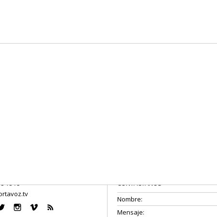
08 18 75
CONTÁCTANOS
rtavoz.tv