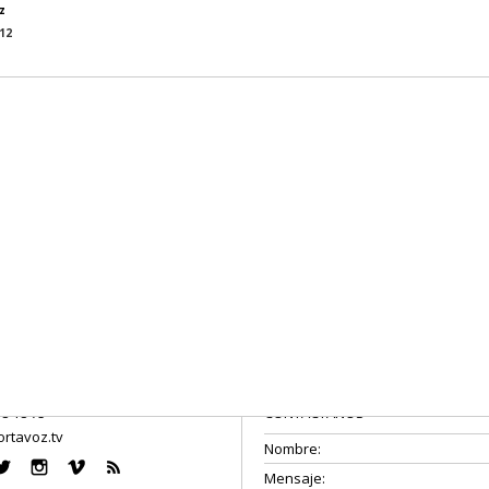
z
12
08 18 75
CONTÁCTANOS
rtavoz.tv