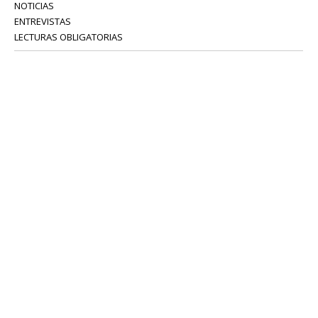
NOTICIAS
ENTREVISTAS
LECTURAS OBLIGATORIAS
SERVICIOS
COLABORADORES
Tel: 52 08 18 75
info@portavoz.tv
Términos y Condiciones
Política de Privacidad
CONTÁCTANOS