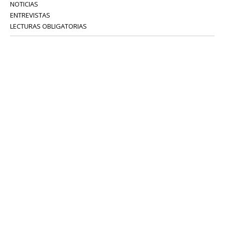
NOTICIAS
ENTREVISTAS
LECTURAS OBLIGATORIAS
SERVICIOS
COLABORADORES
Tel: 52 08 18 75
info@portavoz.tv
Términos y Condiciones
Política de Privacidad
CONTÁCTANOS